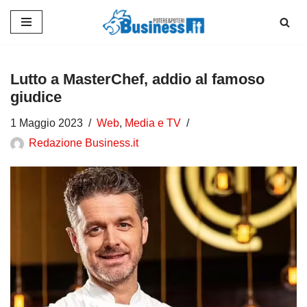
Vai
al
contenuto
Lutto a MasterChef, addio al famoso
giudice
1 Maggio 2023
Web
,
Media e TV
Redazione Business.it