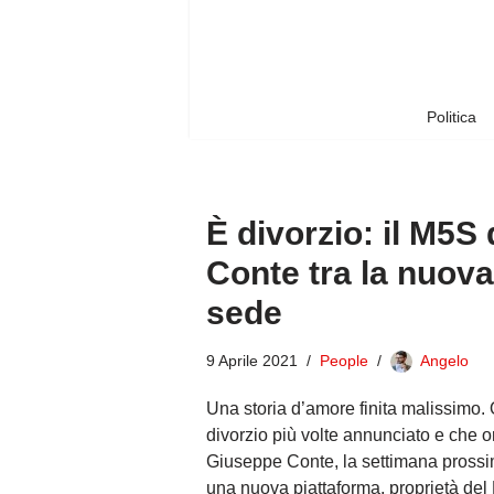
Vai
al
contenuto
Politica
È divorzio: il M5S
Conte tra la nuova
sede
9 Aprile 2021
People
Angelo
Una storia d’amore finita malissimo.
divorzio più volte annunciato e che ora
Giuseppe Conte, la settimana prossi
una nuova piattaforma, proprietà del