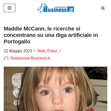
Vai
al
contenuto
Maddie McCann, le ricerche si
concentrano su una diga artificiale in
Portogallo
22 Maggio 2023
Web
,
Esteri
Redazione Business.it