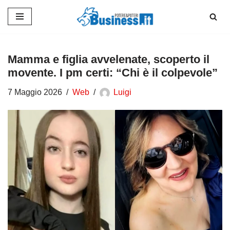
Vai
al
contenuto
Mamma e figlia avvelenate, scoperto il
movente. I pm certi: “Chi è il colpevole”
7 Maggio 2026
Web
Luigi