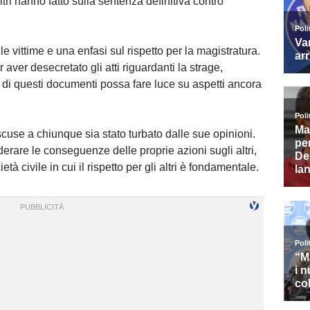
tri hanno fatto sulla sentenza definitiva contro
e vittime e una enfasi sul rispetto per la magistratura.
aver desecretato gli atti riguardanti la strage,
 di questi documenti possa fare luce su aspetti ancora
scuse a chiunque sia stato turbato dalle sue opinioni.
derare le conseguenze delle proprie azioni sugli altri,
à civile in cui il rispetto per gli altri è fondamentale.