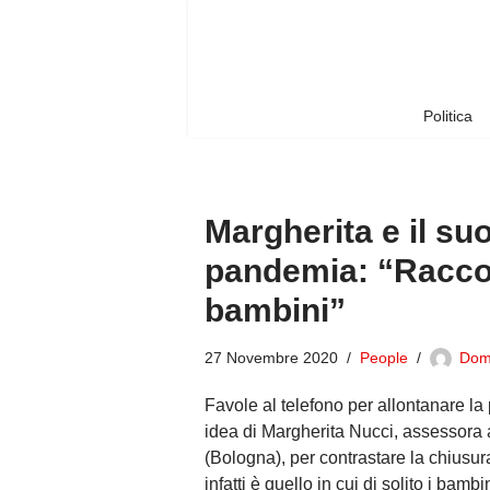
Vai
al
contenuto
Politica
Margherita e il su
pandemia: “Raccon
bambini”
27 Novembre 2020
People
Dom
Favole al telefono per allontanare la 
idea di Margherita Nucci, assessora a
(Bologna), per contrastare la chiusur
infatti è quello in cui di solito i ba