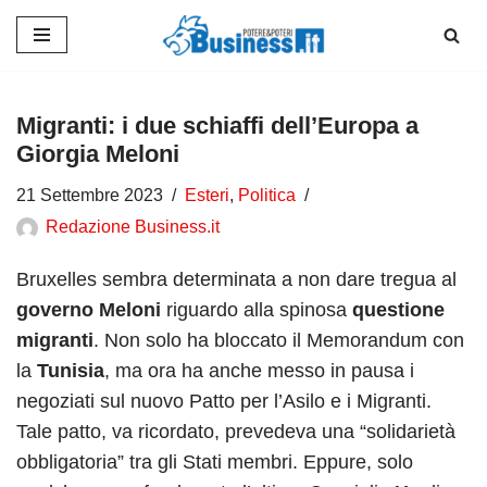
Vai
al
contenuto
Migranti: i due schiaffi dell’Europa a
Giorgia Meloni
21 Settembre 2023
Esteri
,
Politica
Redazione Business.it
Bruxelles sembra determinata a non dare tregua al
governo Meloni
riguardo alla spinosa
questione
migranti
. Non solo ha bloccato il Memorandum con
la
Tunisia
, ma ora ha anche messo in pausa i
negoziati sul nuovo Patto per l’Asilo e i Migranti.
Tale patto, va ricordato, prevedeva una “solidarietà
obbligatoria” tra gli Stati membri. Eppure, solo