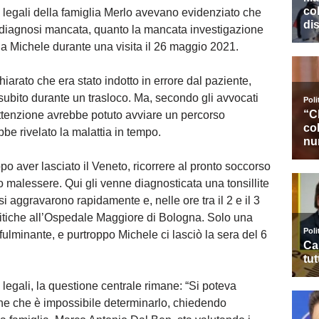
i legali della famiglia Merlo avevano evidenziato che
 diagnosi mancata, quanto la mancata investigazione
da Michele durante una visita il 26 maggio 2021.
hiarato che era stato indotto in errore dal paziente,
 subito durante un trasloco. Ma, secondo gli avvocati
ttenzione avrebbe potuto avviare un percorso
be rivelato la malattia in tempo.
opo aver lasciato il Veneto, ricorrere al pronto soccorso
o malessere. Qui gli venne diagnosticata una tonsillite
si aggravarono rapidamente e, nelle ore tra il 2 e il 3
critiche all’Ospedale Maggiore di Bologna. Solo una
fulminante, e purtroppo Michele ci lasciò la sera del 6
 legali, la questione centrale rimane: “Si poteva
ne che è impossibile determinarlo, chiedendo