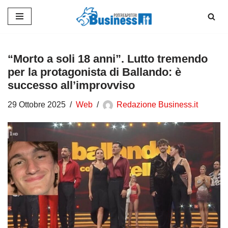
Vai
al
contenuto
“Morto a soli 18 anni”. Lutto tremendo
per la protagonista di Ballando: è
successo all’improvviso
29 Ottobre 2025
Web
Redazione Business.it