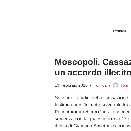
Vai
al
contenuto
Politica
Moscopoli, Cassaz
un accordo illecito
13 Febbraio 2020
Politica
Tomm
Secondo i giudici della Cassazione, le
testimoniano l’incontro avvenuto tra 
Putin riprodurrebbero “
un accadimento
sentenza con la quale lo scorso 17 d
difesa di Gianluca Savoini, ex portav