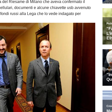
a del Riesame di Milano che aveva confermato il
cellulari, documenti e alcune chiavette usb avvenuto
i fondi russi alla Lega che lo vede indagato per