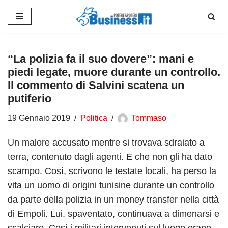
Vai
al
contenuto
“La polizia fa il suo dovere”: mani e
piedi legate, muore durante un controllo.
Il commento di Salvini scatena un
putiferio
19 Gennaio 2019
Politica
Tommaso
Un malore accusato mentre si trovava sdraiato a
terra, contenuto dagli agenti. E che non gli ha dato
scampo. Così, scrivono le testate locali, ha perso la
vita un uomo di origini tunisine durante un controllo
da parte della polizia in un money transfer nella città
di Empoli. Lui, spaventato, continuava a dimenarsi e
scalciare. Così i militari intervenuti sul luogo erano