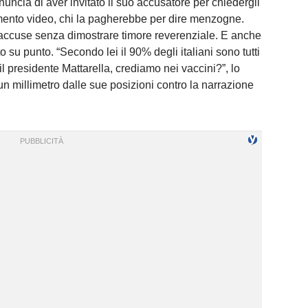
uncia di aver invitato il suo accusatore per chiedergli
ento video, chi la pagherebbe per dire menzogne.
 accuse senza dimostrare timore reverenziale. E anche
to su punto. “Secondo lei il 90% degli italiani sono tutti
 presidente Mattarella, crediamo nei vaccini?”, lo
n millimetro dalle sue posizioni contro la narrazione