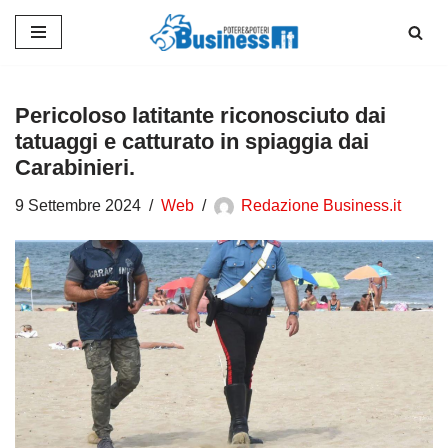
Vai
al
contenuto
Pericoloso latitante riconosciuto dai
tatuaggi e catturato in spiaggia dai
Carabinieri.
9 Settembre 2024
Web
Redazione Business.it