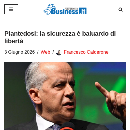
Vai
al
contenuto
Piantedosi: la sicurezza è baluardo di
libertà
3 Giugno 2026
Web
Francesco Calderone