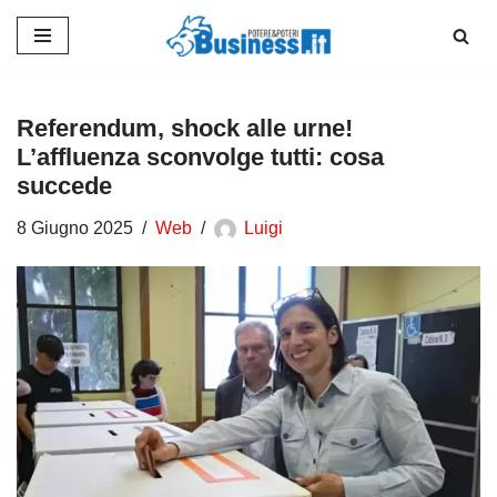
Vai
al
contenuto
Referendum, shock alle urne!
L’affluenza sconvolge tutti: cosa
succede
8 Giugno 2025
Web
Luigi