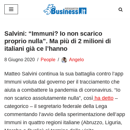
Vai
al
contenuto
Salvini: “Immuni? Io non scarico
proprio nulla”. Ma più di 2 milioni di
italiani già ce l’hanno
8 Giugno 2020
People
Angelo
Matteo Salvini continua la sua battaglia contro l’app
Immuni voluta dal governo per il tracciamento che
aiuta a combattere la pandemia di coronavirus. “Io
non scarico assolutamente nulla”, così
ha detto
–
categorico – il segretario federale della Lega
commentando l’avvio della sperimentazione dell’app
Immuni in quattro regioni italiane (Abruzzo, Liguria,