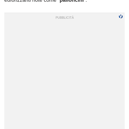
euforizzanti note come “
palloncini
”.