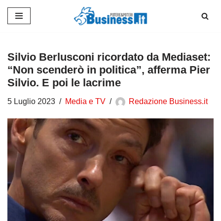
Vai
al
contenuto
Silvio Berlusconi ricordato da Mediaset:
“Non scenderò in politica”, afferma Pier
Silvio. E poi le lacrime
5 Luglio 2023
Media e TV
Redazione Business.it