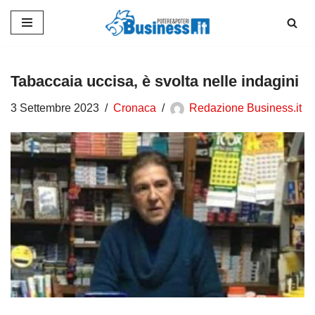
Vai
al
contenuto
Tabaccaia uccisa, è svolta nelle indagini
3 Settembre 2023
Cronaca
Redazione Business.it