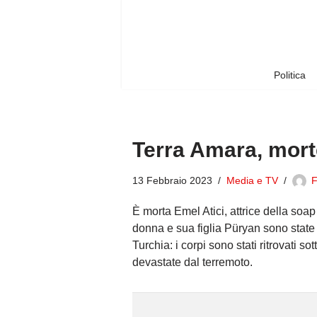
Vai
al
contenuto
Politica
Terra Amara, morte 
13 Febbraio 2023
Media e TV
F
È morta Emel Atici, attrice della soa
donna e sua figlia Püryan sono state r
Turchia: i corpi sono stati ritrovati s
devastate dal terremoto.