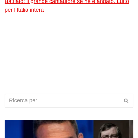
Battiato: il grande cantautore se ne è andato. Lutto
per l’Italia intera