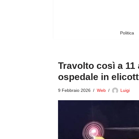
Vai
al
contenuto
Politica
Travolto così a 11 a
ospedale in elicot
9 Febbraio 2026
Web
Luigi