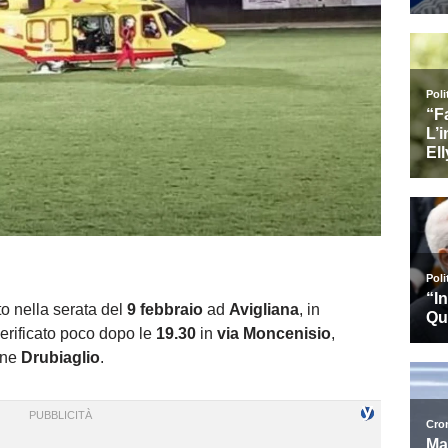
to nella serata del
9 febbraio
ad
Avigliana
, in
 verificato poco dopo le
19.30
in
via Moncenisio
,
ione
Drubiaglio
.