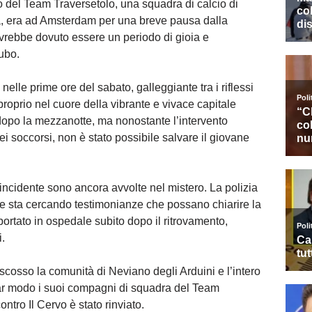
o del Team Traversetolo, una squadra di calcio di
, era ad Amsterdam per una breve pausa dalla
vrebbe dovuto essere un periodo di gioia e
cubo.
 nelle prime ore del sabato, galleggiante tra i riflessi
roprio nel cuore della vibrante e vivace capitale
dopo la mezzanotte, ma nonostante l’intervento
ei soccorsi, non è stato possibile salvare il giovane
incidente sono ancora avvolte nel mistero. La polizia
e sta cercando testimonianze che possano chiarire la
portato in ospedale subito dopo il ritrovamento,
.
 scosso la comunità di Neviano degli Arduini e l’intero
olar modo i suoi compagni di squadra del Team
ntro Il Cervo è stato rinviato.