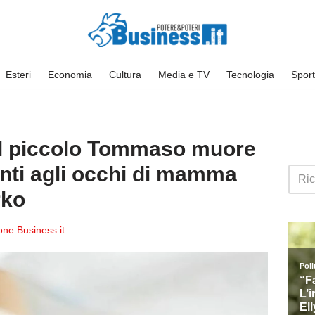
Esteri
Economia
Cultura
Media e TV
Tecnologia
Sport
, il piccolo Tommaso muore
anti agli occhi di mamma
rko
ne Business.it