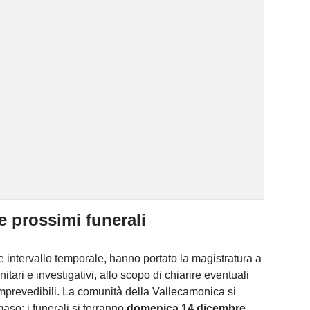
e prossimi funerali
 intervallo temporale, hanno portato la magistratura a
tari e investigativi, allo scopo di chiarire eventuali
i imprevedibili. La comunità della Vallecamonica si
aso: i funerali si terranno
domenica 14 dicembre