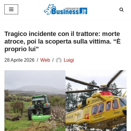
Vai
al
contenuto
Tragico incidente con il trattore: morte
atroce, poi la scoperta sulla vittima. “È
proprio lui”
28 Aprile 2026
Web
Luigi