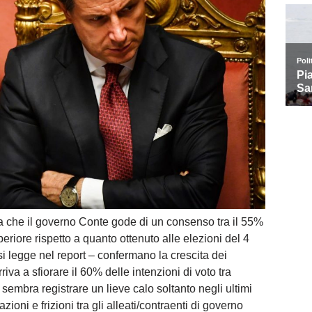
ra che il governo Conte gode di un consenso tra il 55%
periore rispetto a quanto ottenuto alle elezioni del 4
i legge nel report – confermano la crescita dei
iva a sfiorare il 60% delle intenzioni di voto tra
 sembra registrare un lieve calo soltanto negli ultimi
zioni e frizioni tra gli alleati/contraenti di governo