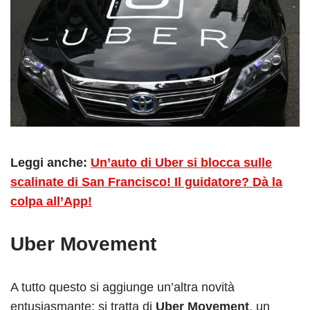
Leggi anche:
Un’auto di Uber si blocca sulle
scalinate di San Francisco! Il guidatore? Dà la
colpa all’App!
Uber Movement
A tutto questo si aggiunge un’altra novità
entusiasmante: si tratta di
Uber Movement
, un