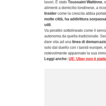
lavori. È stato
Toussaint Wattinne
, 
alimenti a domicilio londinese, a rico
Insider
come la crescita abbia portat
molte città, ha addirittura sorpassat
utili
.
Va peraltro sottolineato come il serv
autonoma da quella tradizionale. Seco
dare vita ad una
l
inea di demarcazio
solo dal duello con i taxisti europei
notevolmente appannato la sua imm
Leggi anche:
UE: Uber non è piatt