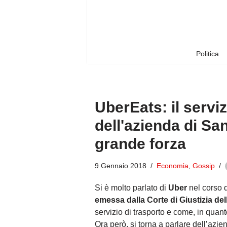
Vai
al
contenuto
Politica
UberEats: il servi
dell'azienda di Sa
grande forza
9 Gennaio 2018
Economia
,
Gossip
Si è molto parlato di
Uber
nel corso d
emessa dalla Corte di Giustizia de
servizio di trasporto e come, in quan
Ora però, si torna a parlare dell’azie