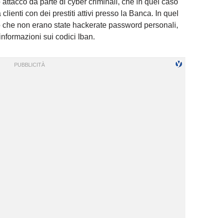
 attacco da parte di cyber criminali, che in quel caso
 clienti con dei prestiti attivi presso la Banca. In quel
o che non erano state hackerate password personali,
 informazioni sui codici Iban.