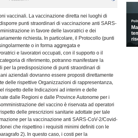
oni vaccinali. La vaccinazione diretta nei luoghi di
redisporre punti straordinari di vaccinazione anti SARS-
inistrazione in favore delle lavoratrici e dei
riamente richiesta. In particolare, il Protocollo (punti
, singolarmente o in forma aggregata e
trici e lavoratori occupati, con il supporto o il
ategoria di riferimento, potranno manifestare la
i per la predisposizione di punti straordinari di
piani aziendali dovranno essere proposti direttamente
mite delle rispettive Organizzazioni di rappresentanza,
el rispetto delle Indicazioni ad interim e delle
nate dalle Regioni e dalle Province Autonome per i
a somministrazione del vaccino è riservata ad operatori
rispetto delle prescrizioni sanitarie adottate per tale
formazione per la vaccinazione anti SARS-CoV-2/Covid-
onei che rispettino i requisiti minimi definiti con le
aragrafo 2). In questo caso, i costi per la