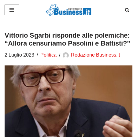
Vai
al
contenuto
Vittorio Sgarbi risponde alle polemiche:
“Allora censuriamo Pasolini e Battisti?”
2 Luglio 2023
Politica
Redazione Business.it