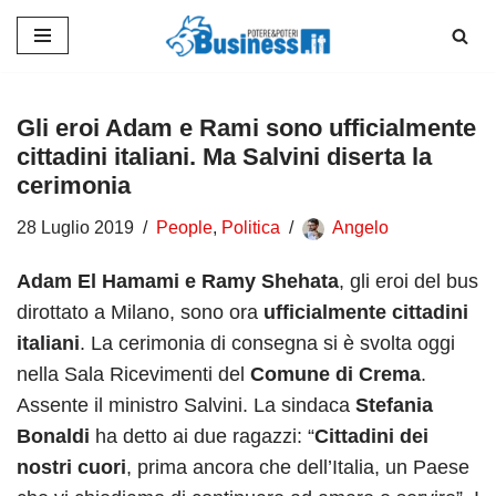
Vai
al
contenuto
Gli eroi Adam e Rami sono ufficialmente
cittadini italiani. Ma Salvini diserta la
cerimonia
28 Luglio 2019
People
,
Politica
Angelo
Adam El Hamami e Ramy Shehata
, gli eroi del bus
dirottato a Milano, sono ora
ufficialmente cittadini
italiani
. La cerimonia di consegna si è svolta oggi
nella Sala Ricevimenti del
Comune di Crema
.
Assente il ministro Salvini. La sindaca
Stefania
Bonaldi
ha detto ai due ragazzi: “
Cittadini dei
nostri cuori
, prima ancora che dell’Italia, un Paese