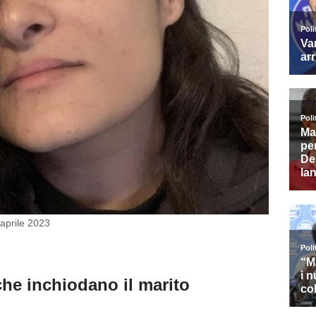
 aprile 2023
che inchiodano il marito