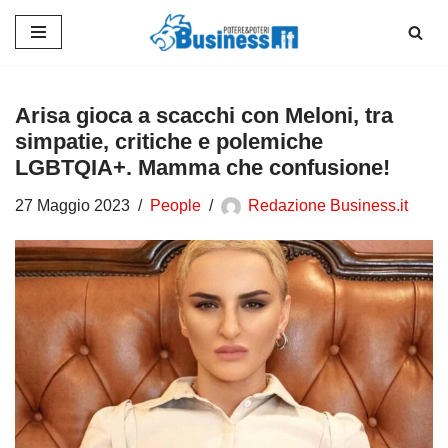
Vai
al
contenuto
Arisa gioca a scacchi con Meloni, tra
simpatie, critiche e polemiche
LGBTQIA+. Mamma che confusione!
27 Maggio 2023
People
Redazione Business.it