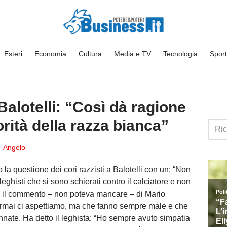
Esteri
Economia
Cultura
Media e TV
Tecnologia
Sport
alotelli: “Così dà ragione
orità della razza bianca”
Angelo
a questione dei cori razzisti a Balotelli con un: “Non
eghisti che si sono schierati contro il calciatore e non
riva il commento – non poteva mancare – di Mario
rmai ci aspettiamo, ma che fanno sempre male e che
ate. Ha detto il leghista: “Ho sempre avuto simpatia