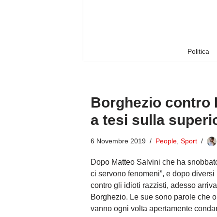
Vai
al
contenuto
Politica
Borghezio contro B
a tesi sulla superi
6 Novembre 2019
People
,
Sport
Dopo Matteo Salvini che ha snobbato l
ci servono fenomeni”, e dopo diversi l
contro gli idioti razzisti, adesso ar
Borghezio. Le sue sono parole che o
vanno ogni volta apertamente condann