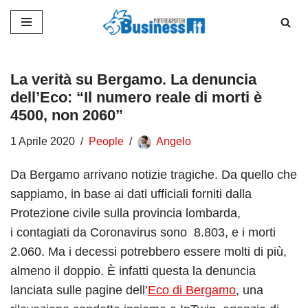
Vai
al
contenuto
La verità su Bergamo. La denuncia
dell’Eco: “Il numero reale di morti è
4500, non 2060”
1 Aprile 2020
People
Angelo
Da Bergamo arrivano notizie tragiche. Da quello che
sappiamo, in base ai dati ufficiali forniti dalla
Protezione civile sulla provincia lombarda,
i contagiati da Coronavirus sono 8.803, e i morti
2.060. Ma i decessi potrebbero essere molti di più,
almeno il doppio. È infatti questa la denuncia
lanciata sulle pagine dell’
Eco di Bergamo
, una