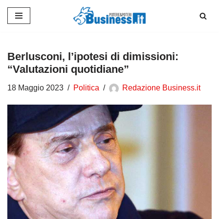
Vai
al
contenuto
Berlusconi, l’ipotesi di dimissioni:
“Valutazioni quotidiane”
18 Maggio 2023
Politica
Redazione Business.it