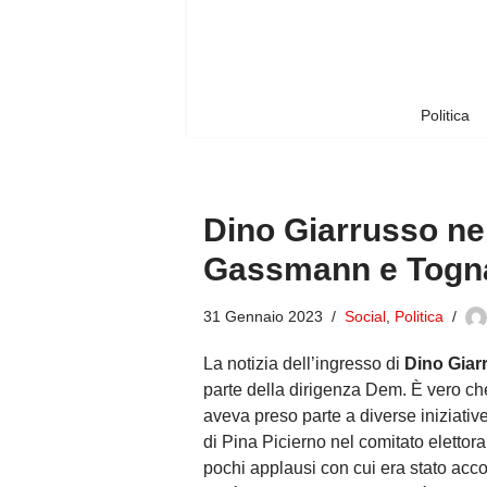
Vai
al
contenuto
Politica
Dino Giarrusso nel
Gassmann e Togn
31 Gennaio 2023
Social
,
Politica
La notizia dell’ingresso di
Dino Giar
parte della dirigenza Dem. È vero ch
aveva preso parte a diverse iniziat
di Pina Picierno nel comitato elettor
pochi applausi con cui era stato acco