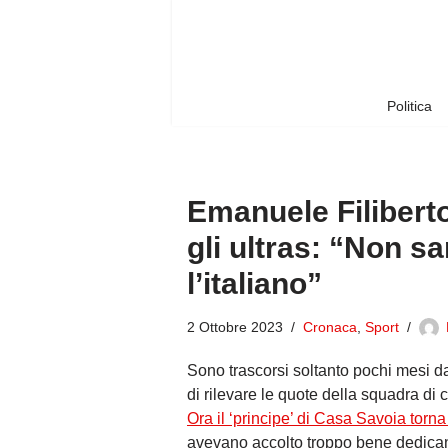
Vai
al
contenuto
Politica
Emanuele Filiberto
gli ultras: “Non 
l’italiano”
2 Ottobre 2023
Cronaca
,
Sport
Sono trascorsi soltanto pochi mesi 
di rilevare le quote della squadra di 
Ora il ‘principe’ di Casa Savoia torn
avevano accolto troppo bene dedicando