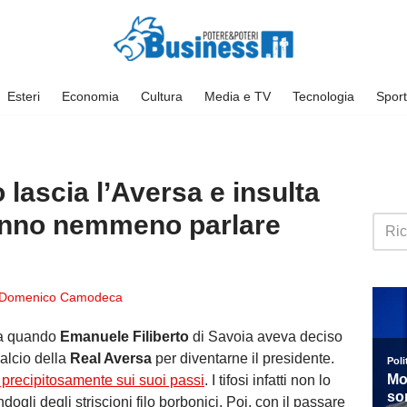
Esteri
Economia
Cultura
Media e TV
Tecnologia
Sport
 lascia l’Aversa e insulta
sanno nemmeno parlare
Domenico Camodeca
da quando
Emanuele Filiberto
di Savoia aveva deciso
calcio della
Real Aversa
per diventarne il presidente.
a precipitosamente sui suoi passi
. I tifosi infatti non lo
gli degli striscioni filo borbonici. Poi, con il passare