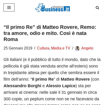
Vai
al
contenuto
“Il primo Re” di Matteo Rovere, Remo:
tra amore, odio e mito. Così è nata
Roma
25 Gennaio 2019
Cultura
,
Media e TV
Angelo
Gli italiani (e il pubblico di tutto il mondo, dato che la
pellicola è già stata venduta anche all’estero) sono
in trepidante attesa per quello che sembra essere il
film dell’anno: “
Il primo Re
” di
Matteo Rovere
(con
Alessandro Borghi
e
Alessio Lapice
) sta per
arrivare al cinema: nelle sale il 31 gennaio in circa
300 copie, un peplum come non se ne facevano da