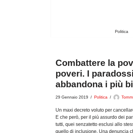
Vai
al
contenuto
Politica
Combattere la pov
poveri. I paradoss
abbandona i più b
29 Gennaio 2019
Politica
Tomm
Un maxi decreto voluto per cancellare
E che però, per il più assurdo dei par
tutti, quei senzatetto esclusi allo st
quello di inclusione. Una denuncia c