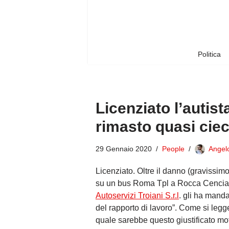
Vai
al
contenuto
Politica
Licenziato l’autis
rimasto quasi cieco
29 Gennaio 2020
People
Angel
Licenziato. Oltre il danno (gravissimo
su un bus Roma Tpl a Rocca Cencia, r
Autoservizi Troiani S.r.l
. gli ha mand
del rapporto di lavoro”. Come si legg
quale sarebbe questo giustificato mo