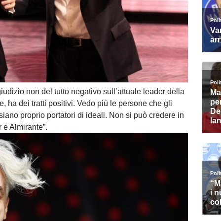
udizio non del tutto negativo sull’attuale leader della
 ha dei tratti positivi. Vedo più le persone che gli
siano proprio portatori di ideali. Non si può credere in
 e Almirante”.