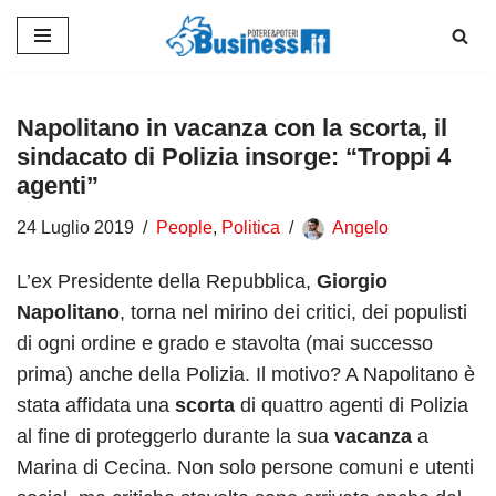
Vai
al
contenuto
Napolitano in vacanza con la scorta, il
sindacato di Polizia insorge: “Troppi 4
agenti”
24 Luglio 2019
People
,
Politica
Angelo
L’ex Presidente della Repubblica,
Giorgio
Napolitano
, torna nel mirino dei critici, dei populisti
di ogni ordine e grado e stavolta (mai successo
prima) anche della Polizia. Il motivo? A Napolitano è
stata affidata una
scorta
di quattro agenti di Polizia
al fine di proteggerlo durante la sua
vacanza
a
Marina di Cecina. Non solo persone comuni e utenti