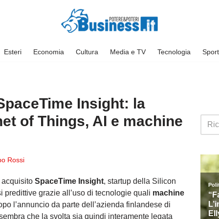
Esteri
Economia
Cultura
Media e TV
Tecnologia
Sport
SpaceTime Insight: la
net of Things, AI e machine
ppo Rossi
a acquisito
SpaceTime Insight
, startup della Silicon
i predittive grazie all’uso di tecnologie quali
machine
opo l’annuncio da parte dell’azienda finlandese di
 sembra che la svolta sia quindi interamente legata