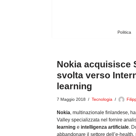
Vai
al
contenuto
Politica
Nokia acquisisce 
svolta verso Inter
learning
7 Maggio 2018
Tecnologia
Fili
Nokia
, multinazionale finlandese, h
Valley specializzata nel fornire analis
learning
e
intelligenza artificiale
. D
abbandonare il settore dell’e-health,