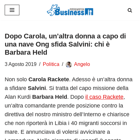
Vai
al
contenuto
Dopo Carola, un’altra donna a capo di
una nave Ong sfida Salvini: chi è
Barbara Held
3 Agosto 2019
Politica
Angelo
Non solo
Carola Rackete
. Adesso è un’altra donna
a sfidare
Salvini
. Si tratta del capo missione della
Alan Kurdi
Barbara Held
. Dopo
il caso Rackete
,
un’altra comandante prende posizione contro la
direttiva del nostro ministro dell’Interno e chiarisce
che non riporterà in Libia i 40 migranti soccorsi in
mare. E annunciava di volersi avvicinare a