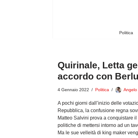
Vai
al
contenuto
Politica
Quirinale, Letta g
accordo con Berl
4 Gennaio 2022
Politica
Angelo
A pochi giorni dall’inizio delle votaz
Repubblica, la confusione regna sovran
Matteo Salvini prova a conquistare il
politiche di mettersi intorno ad un ta
Ma le sue velleità di king maker veng