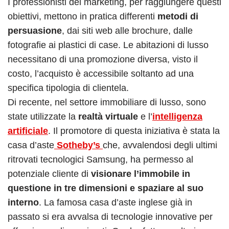
I professionisti del marketing, per raggiungere questi
obiettivi, mettono in pratica differenti
metodi di
persuasione
, dai siti web alle brochure, dalle
fotografie ai plastici di case. Le abitazioni di lusso
necessitano di una promozione diversa, visto il
costo, l’acquisto è accessibile soltanto ad una
specifica tipologia di clientela.
Di recente, nel settore immobiliare di lusso, sono
state utilizzate la
realtà virtuale
e l’
intelligenza
artificiale
. Il promotore di questa iniziativa è stata la
casa d’aste
Sotheby’s
che, avvalendosi degli ultimi
ritrovati tecnologici Samsung, ha permesso al
potenziale cliente di
visionare l’immobile in
questione in tre dimensioni e spaziare al suo
interno
. La famosa casa d’aste inglese già in
passato si era avvalsa di tecnologie innovative per