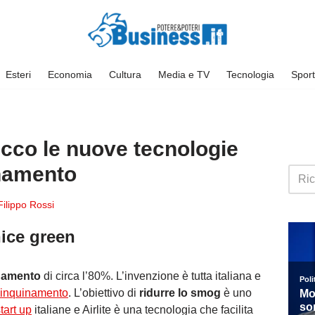
Esteri
Economia
Cultura
Media e TV
Tecnologia
Sport
ecco le nuove tecnologie
inamento
Filippo Rossi
nice green
inamento
di circa l’80%. L’invenzione è tutta italiana e
inquinamento
. L’obiettivo di
ridurre lo smog
è uno
tart up
italiane e Airlite è una tecnologia che facilita