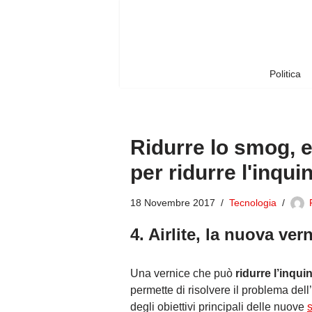
Vai
al
contenuto
Politica
Ridurre lo smog, 
per ridurre l'inqu
18 Novembre 2017
Tecnologia
4. Airlite, la nuova ver
Una vernice che può
ridurre l’inqu
permette di risolvere il problema dell’
degli obiettivi principali delle nuove
s