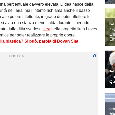
una percentuale davvero elevata. L’idea nasce dalla
urità nell’aria, ma l’intento richiama anche il basso
 alto potere riflettente, in grado di poter riflettere le
o si avrà una stanza meno calda durante il periodo
zzato dalla ditta svedese
Ikea
nella progetto Ikea Loves
ernice per poter realizzare le proprie opere.
alla plastica? Si può, parola di Boyan Slat