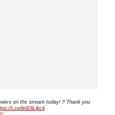
ewers on the stream today! ? Thank you
tps://t.co/leIE8Ljkc4
CY