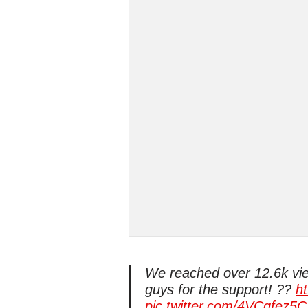
We reached over 12.6k vi
guys for the support! ??
ht
pic.twitter.com/4VCqfez5